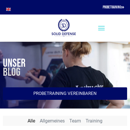
PROBETRAINING
UNSER
BLOG
PROBETRAINING VEREINBAREN
Alle
Allgemeines
Team
Training